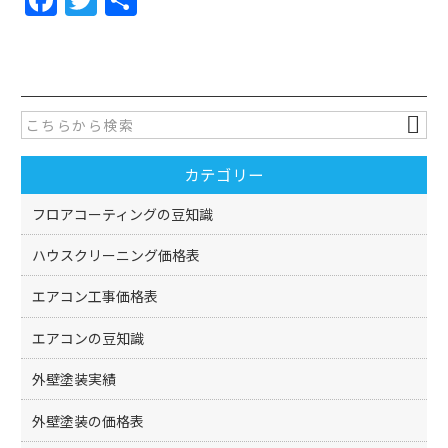
a
w
有
c
itt
e
er
b
o
カテゴリー
o
k
フロアコーティングの豆知識
ハウスクリーニング価格表
エアコン工事価格表
エアコンの豆知識
外壁塗装実績
外壁塗装の価格表