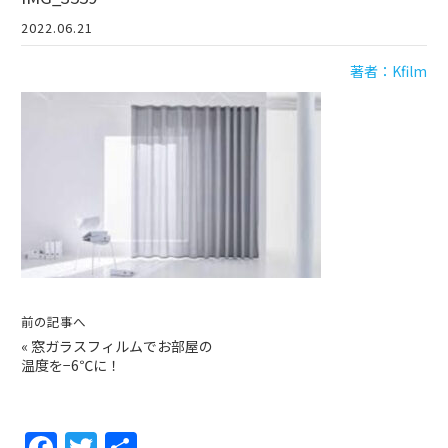
2022.06.21
著者：Kfilm
前の記事へ
«
窓ガラスフィルムでお部屋の
温度を−6℃に！
F
T
共