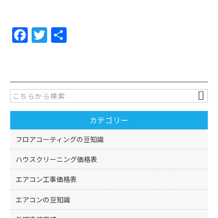
F
T
共
a
w
有
c
itt
e
er
b
o
カテゴリー
o
k
フロアコーティングの豆知識
ハウスクリーニング価格表
エアコン工事価格表
エアコンの豆知識