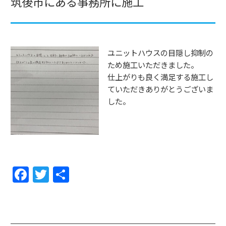
筑後市にある事務所に施工
ユニットハウスの目隠し抑制の
ため施工いただきました。
仕上がりも良く満足する施工し
ていただきありがとうございま
した。
F
T
共
a
w
有
c
itt
e
er