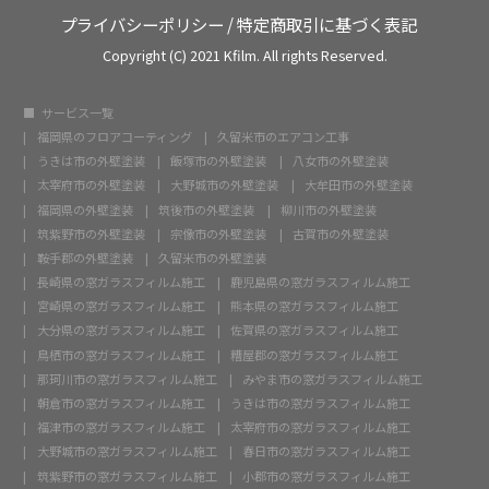
プライバシーポリシー
/
特定商取引に基づく表記
Copyright (C) 2021 Kfilm. All rights Reserved.
サービス一覧
福岡県のフロアコーティング
久留米市のエアコン工事
うきは市の外壁塗装
飯塚市の外壁塗装
八女市の外壁塗装
太宰府市の外壁塗装
大野城市の外壁塗装
大牟田市の外壁塗装
福岡県の外壁塗装
筑後市の外壁塗装
柳川市の外壁塗装
筑紫野市の外壁塗装
宗像市の外壁塗装
古賀市の外壁塗装
鞍手郡の外壁塗装
久留米市の外壁塗装
長崎県の窓ガラスフィルム施工
鹿児島県の窓ガラスフィルム施工
宮崎県の窓ガラスフィルム施工
熊本県の窓ガラスフィルム施工
大分県の窓ガラスフィルム施工
佐賀県の窓ガラスフィルム施工
鳥栖市の窓ガラスフィルム施工
糟屋郡の窓ガラスフィルム施工
那珂川市の窓ガラスフィルム施工
みやま市の窓ガラスフィルム施工
朝倉市の窓ガラスフィルム施工
うきは市の窓ガラスフィルム施工
福津市の窓ガラスフィルム施工
太宰府市の窓ガラスフィルム施工
大野城市の窓ガラスフィルム施工
春日市の窓ガラスフィルム施工
筑紫野市の窓ガラスフィルム施工
小郡市の窓ガラスフィルム施工