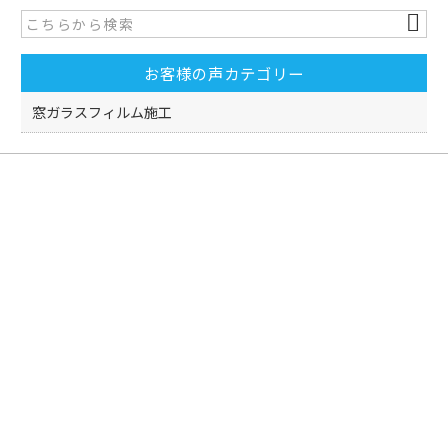
b
o
お客様の声カテゴリー
o
k
窓ガラスフィルム施工