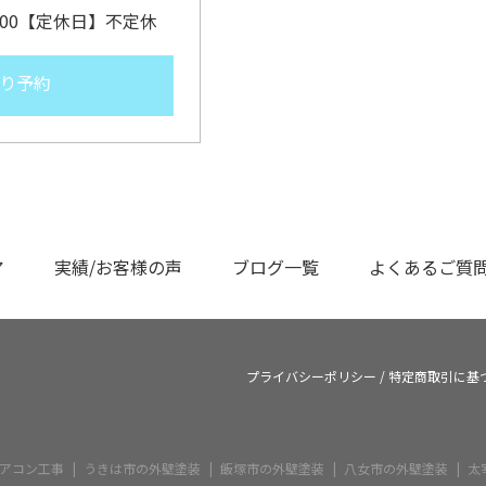
9:00【定休日】不定休
り予約
ア
実績/お客様の声
ブログ一覧
よくあるご質
プライバシーポリシー
/
特定商取引に基
アコン工事
うきは市の外壁塗装
飯塚市の外壁塗装
八女市の外壁塗装
太