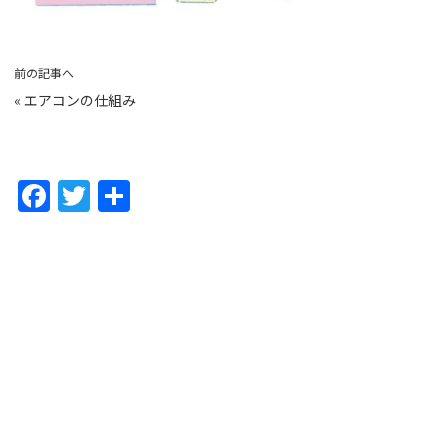
前の記事へ
«
エアコンの仕組み
F
T
共
a
w
有
c
itt
e
er
b
o
o
k