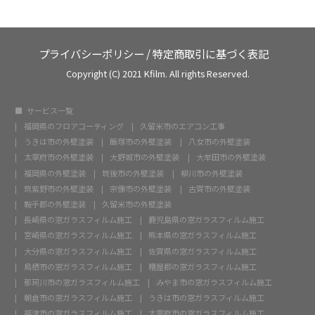
プライバシーポリシー
/
特定商取引に基づく表記
Copyright (C) 2021 Kfilm. All rights Reserved.
サービス一覧
福岡県のフロアコーティング
久留米市のエアコン工事
うきは市の外壁塗装
飯塚市の外壁塗装
八女市の外壁塗装
太宰府市の外壁塗装
大野城市の外壁塗装
大牟田市の外壁塗装
福岡県の外壁塗装
筑後市の外壁塗装
柳川市の外壁塗装
筑紫野市の外壁塗装
宗像市の外壁塗装
古賀市の外壁塗装
鞍手郡の外壁塗装
久留米市の外壁塗装
長崎県の窓ガラスフィルム施工
鹿児島県の窓ガラスフィルム施工
宮崎県の窓ガラスフィルム施工
熊本県の窓ガラスフィルム施工
大分県の窓ガラスフィルム施工
佐賀県の窓ガラスフィルム施工
鳥栖市の窓ガラスフィルム施工
糟屋郡の窓ガラスフィルム施工
那珂川市の窓ガラスフィルム施工
みやま市の窓ガラスフィルム施工
朝倉市の窓ガラスフィルム施工
うきは市の窓ガラスフィルム施工
福津市の窓ガラスフィルム施工
太宰府市の窓ガラスフィルム施工