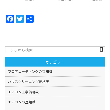
F
T
共
a
w
有
c
itt
e
er
b
o
カテゴリー
o
k
フロアコーティングの豆知識
ハウスクリーニング価格表
エアコン工事価格表
エアコンの豆知識