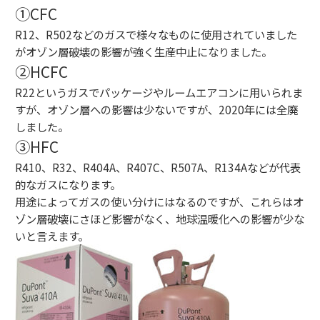
①
CFC
R12
、
R502
などのガスで様々なものに使用されていました
がオゾン層破壊の影響が強く生産中止になりました。
②
HCFC
R22
というガスでパッケージやルームエアコンに用いられま
すが、オゾン層への影響は少ないですが、
2020
年には全廃
しました。
③
HFC
R410
、
R32
、
R404A
、
R407C
、
R507A
、
R134A
などが代表
的なガスになります。
用途によってガスの使い分けにはなるのですが、これらはオ
ゾン層破壊にさほど影響がなく、地球温暖化への影響が少な
いと言えます。