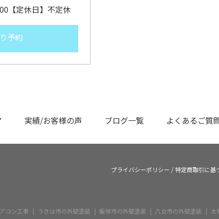
9:00【定休日】不定休
り予約
ア
実績/お客様の声
ブログ一覧
よくあるご質
プライバシーポリシー
/
特定商取引に基
アコン工事
うきは市の外壁塗装
飯塚市の外壁塗装
八女市の外壁塗装
太