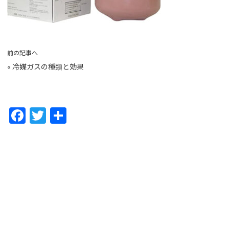
前の記事へ
«
冷媒ガスの種類と効果
F
T
共
a
w
有
c
itt
e
er
b
o
o