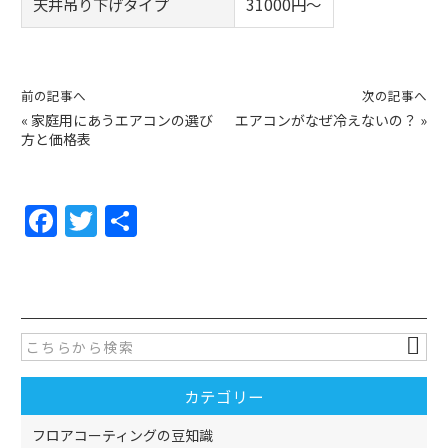
天井吊り下げタイプ
31000円～
前の記事へ
次の記事へ
«
家庭用にあうエアコンの選び
エアコンがなぜ冷えないの？
»
方と価格表
F
T
共
a
w
有
c
itt
e
er
b
o
カテゴリー
o
k
フロアコーティングの豆知識