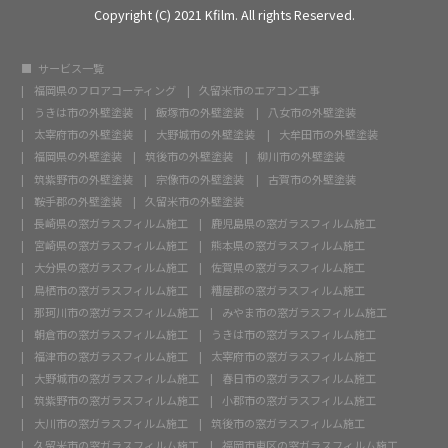
Copyright (C) 2021 Kfilm. All rights Reserved.
サービス一覧
福岡県のフロアコーティング
久留米市のエアコン工事
うきは市の外壁塗装
飯塚市の外壁塗装
八女市の外壁塗装
太宰府市の外壁塗装
大野城市の外壁塗装
大牟田市の外壁塗装
福岡県の外壁塗装
筑後市の外壁塗装
柳川市の外壁塗装
筑紫野市の外壁塗装
宗像市の外壁塗装
古賀市の外壁塗装
鞍手郡の外壁塗装
久留米市の外壁塗装
長崎県の窓ガラスフィルム施工
鹿児島県の窓ガラスフィルム施工
宮崎県の窓ガラスフィルム施工
熊本県の窓ガラスフィルム施工
大分県の窓ガラスフィルム施工
佐賀県の窓ガラスフィルム施工
鳥栖市の窓ガラスフィルム施工
糟屋郡の窓ガラスフィルム施工
那珂川市の窓ガラスフィルム施工
みやま市の窓ガラスフィルム施工
朝倉市の窓ガラスフィルム施工
うきは市の窓ガラスフィルム施工
福津市の窓ガラスフィルム施工
太宰府市の窓ガラスフィルム施工
大野城市の窓ガラスフィルム施工
春日市の窓ガラスフィルム施工
筑紫野市の窓ガラスフィルム施工
小郡市の窓ガラスフィルム施工
大川市の窓ガラスフィルム施工
筑後市の窓ガラスフィルム施工
久留米市の窓ガラスフィルム施工
福岡市東区の窓ガラスフィルム施工