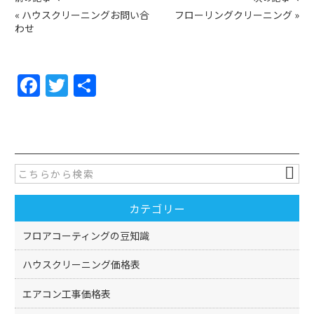
«
ハウスクリーニングお問い合
フローリングクリーニング
»
わせ
F
T
共
a
w
有
c
itt
e
er
b
o
カテゴリー
o
k
フロアコーティングの豆知識
ハウスクリーニング価格表
エアコン工事価格表