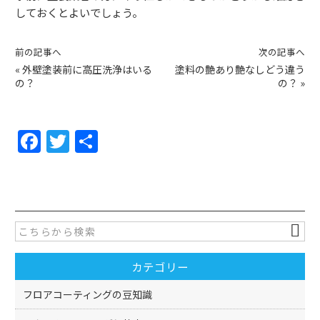
しておくとよいでしょう。
前の記事へ
次の記事へ
«
外壁塗装前に高圧洗浄はいる
塗料の艶あり艶なしどう違う
の？
の？
»
F
T
共
a
w
有
c
itt
e
er
b
o
カテゴリー
o
k
フロアコーティングの豆知識