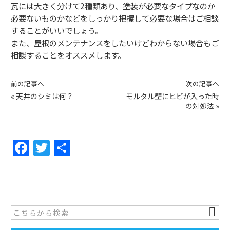
瓦には大きく分けて
2
種類あり、塗装が必要なタイプなのか
必要ないものかなどをしっかり把握して必要な場合はご相談
することがいいでしょう。
また、屋根のメンテナンスをしたいけどわからない場合もご
相談することをオススメします。
前の記事へ
次の記事へ
«
天井のシミは何？
モルタル壁にヒビが入った時
の対処法
»
F
T
共
a
w
有
c
itt
e
er
b
o