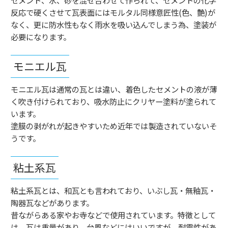
反応で硬くさせて瓦表面にはモルタル同様意匠性
(
色、艶
)
が
なく、更に防水性もなく雨水を吸い込んでしまう為、塗装が
必要になります。
モニエル瓦
モニエル瓦は通常の瓦とは違い、着色したセメントの液が薄
く吹き付けられており、吸水防止にクリヤー塗料が塗られて
います。
塗膜の剥がれが起きやすいため近年では製造されていないそ
うです。
粘土系瓦
粘土系瓦とは、和瓦とも言われており、いぶし瓦・無釉瓦・
陶器瓦などがあります。
昔ながらある家やお寺などで使用されています。特徴として
は、瓦は重量があり、台風などにはいいですが、耐震性があ