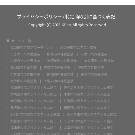
プライバシーポリシー
/
特定商取引に基づく表記
Copyright (C) 2021 Kfilm. All rights Reserved.
サービス一覧
福岡県のフロアコーティング
久留米市のエアコン工事
うきは市の外壁塗装
飯塚市の外壁塗装
八女市の外壁塗装
太宰府市の外壁塗装
大野城市の外壁塗装
大牟田市の外壁塗装
福岡県の外壁塗装
筑後市の外壁塗装
柳川市の外壁塗装
筑紫野市の外壁塗装
宗像市の外壁塗装
古賀市の外壁塗装
鞍手郡の外壁塗装
久留米市の外壁塗装
長崎県の窓ガラスフィルム施工
鹿児島県の窓ガラスフィルム施工
宮崎県の窓ガラスフィルム施工
熊本県の窓ガラスフィルム施工
大分県の窓ガラスフィルム施工
佐賀県の窓ガラスフィルム施工
鳥栖市の窓ガラスフィルム施工
糟屋郡の窓ガラスフィルム施工
那珂川市の窓ガラスフィルム施工
みやま市の窓ガラスフィルム施工
朝倉市の窓ガラスフィルム施工
うきは市の窓ガラスフィルム施工
福津市の窓ガラスフィルム施工
太宰府市の窓ガラスフィルム施工
大野城市の窓ガラスフィルム施工
春日市の窓ガラスフィルム施工