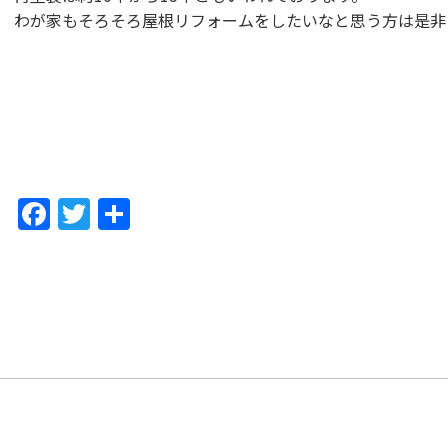
わが家もそろそろ屋根リフォームをしたいなと思う方は是非
F
T
共
a
w
有
c
itt
e
er
b
o
o
k