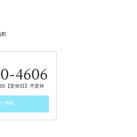
内町
。
80-4606
9:00【定休日】不定休
り予約