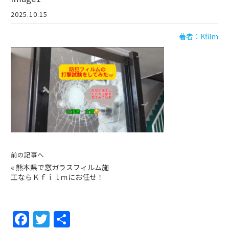
2025.10.15
著者：Kfilm
前の記事へ
«
熊本県で窓ガラスフィルム施
工ならＫｆｉｌｍにお任せ！
F
T
共