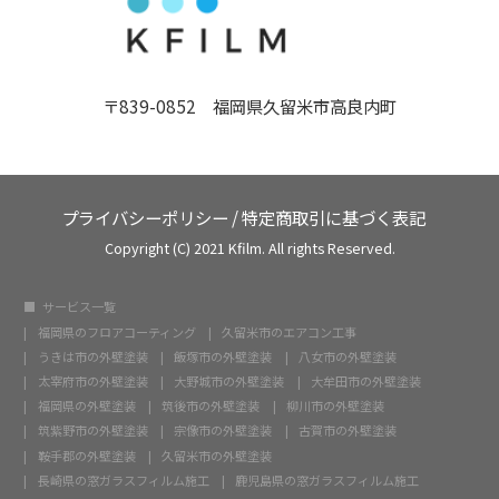
〒839-0852 福岡県久留米市高良内町
プライバシーポリシー
/
特定商取引に基づく表記
Copyright (C) 2021 Kfilm. All rights Reserved.
サービス一覧
福岡県のフロアコーティング
久留米市のエアコン工事
うきは市の外壁塗装
飯塚市の外壁塗装
八女市の外壁塗装
太宰府市の外壁塗装
大野城市の外壁塗装
大牟田市の外壁塗装
福岡県の外壁塗装
筑後市の外壁塗装
柳川市の外壁塗装
筑紫野市の外壁塗装
宗像市の外壁塗装
古賀市の外壁塗装
鞍手郡の外壁塗装
久留米市の外壁塗装
長崎県の窓ガラスフィルム施工
鹿児島県の窓ガラスフィルム施工