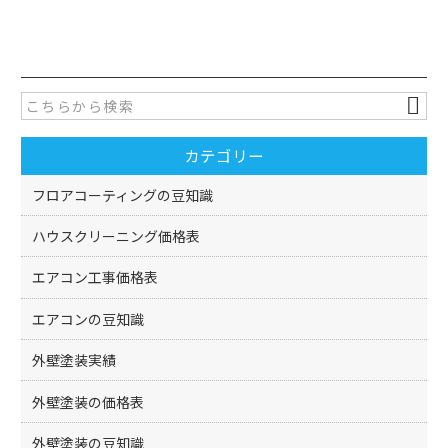
a
w
有
c
itt
e
er
b
o
カテゴリー
o
k
フロアコーティングの豆知識
ハウスクリーニング価格表
エアコン工事価格表
エアコンの豆知識
外壁塗装実績
外壁塗装の価格表
外壁塗装の豆知識