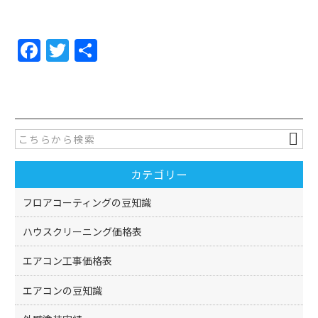
F
T
共
a
w
有
c
itt
e
er
b
o
カテゴリー
o
k
フロアコーティングの豆知識
ハウスクリーニング価格表
エアコン工事価格表
エアコンの豆知識