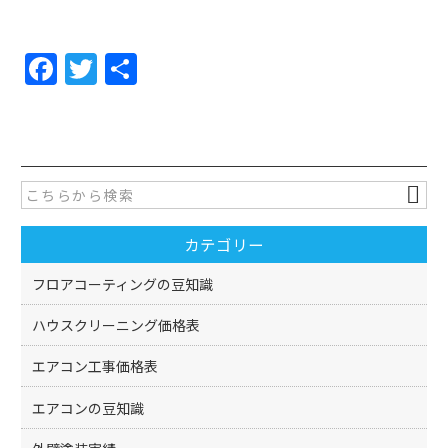
F
T
共
a
w
有
c
itt
e
er
b
o
カテゴリー
o
k
フロアコーティングの豆知識
ハウスクリーニング価格表
エアコン工事価格表
エアコンの豆知識