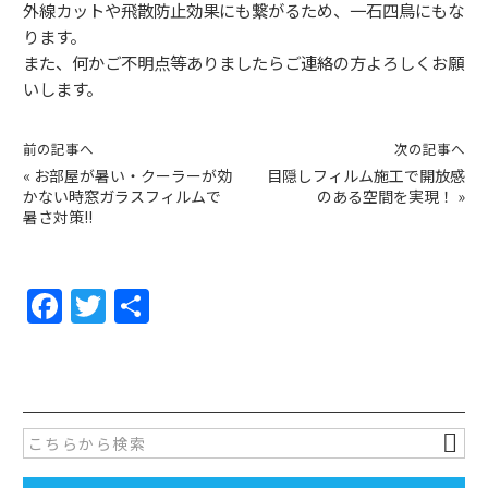
外線カットや飛散防止効果にも繋がるため、一石四鳥にもな
ります。
また、何かご不明点等ありましたらご連絡の方よろしくお願
いします。
前の記事へ
次の記事へ
«
お部屋が暑い・クーラーが効
目隠しフィルム施工で開放感
かない時窓ガラスフィルムで
のある空間を実現！
»
暑さ対策!!
F
T
共
a
w
有
c
itt
e
er
b
o