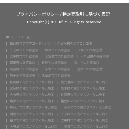
プライバシーポリシー
/
特定商取引に基づく表記
Copyright (C) 2021 Kfilm. All rights Reserved.
サービス一覧
福岡県のフロアコーティング
久留米市のエアコン工事
うきは市の外壁塗装
飯塚市の外壁塗装
八女市の外壁塗装
太宰府市の外壁塗装
大野城市の外壁塗装
大牟田市の外壁塗装
福岡県の外壁塗装
筑後市の外壁塗装
柳川市の外壁塗装
筑紫野市の外壁塗装
宗像市の外壁塗装
古賀市の外壁塗装
鞍手郡の外壁塗装
久留米市の外壁塗装
長崎県の窓ガラスフィルム施工
鹿児島県の窓ガラスフィルム施工
宮崎県の窓ガラスフィルム施工
熊本県の窓ガラスフィルム施工
大分県の窓ガラスフィルム施工
佐賀県の窓ガラスフィルム施工
鳥栖市の窓ガラスフィルム施工
糟屋郡の窓ガラスフィルム施工
那珂川市の窓ガラスフィルム施工
みやま市の窓ガラスフィルム施工
朝倉市の窓ガラスフィルム施工
うきは市の窓ガラスフィルム施工
福津市の窓ガラスフィルム施工
太宰府市の窓ガラスフィルム施工
大野城市の窓ガラスフィルム施工
春日市の窓ガラスフィルム施工