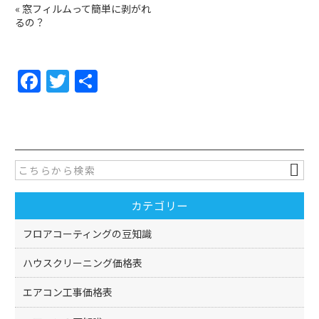
«
窓フィルムって簡単に剥がれ
るの？
F
T
共
a
w
有
c
itt
e
er
b
o
カテゴリー
o
k
フロアコーティングの豆知識
ハウスクリーニング価格表
エアコン工事価格表