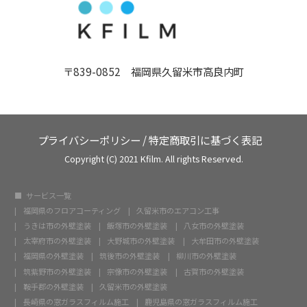
〒839-0852 福岡県久留米市高良内町
プライバシーポリシー
/
特定商取引に基づく表記
Copyright (C) 2021 Kfilm. All rights Reserved.
サービス一覧
福岡県のフロアコーティング
久留米市のエアコン工事
うきは市の外壁塗装
飯塚市の外壁塗装
八女市の外壁塗装
太宰府市の外壁塗装
大野城市の外壁塗装
大牟田市の外壁塗装
福岡県の外壁塗装
筑後市の外壁塗装
柳川市の外壁塗装
筑紫野市の外壁塗装
宗像市の外壁塗装
古賀市の外壁塗装
鞍手郡の外壁塗装
久留米市の外壁塗装
長崎県の窓ガラスフィルム施工
鹿児島県の窓ガラスフィルム施工