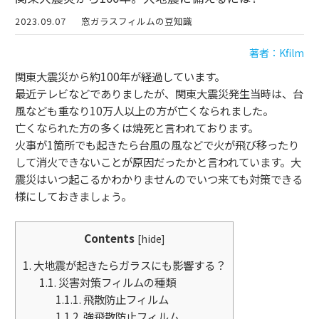
2023.09.07
窓ガラスフィルムの豆知識
著者：Kfilm
関東大震災から約100年が経過しています。
最近テレビなどでありましたが、関東大震災発生当時は、台
風なども重なり
10
万人以上の方が亡くなられました。
亡くなられた方の多くは焼死と言われております。
火事が
1
箇所でも起きたら台風の風などで火が飛び移ったり
して消火できないことが原因だったかと言われています。大
震災はいつ起こるかわかりませんのでいつ来ても対策できる
様にしておきましょう。
Contents
[
hide
]
1.
大地震が起きたらガラスにも影響する？
1.1.
災害対策フィルムの種類
1.1.1.
飛散防止フィルム
1.1.2.
強飛散防止フィルム