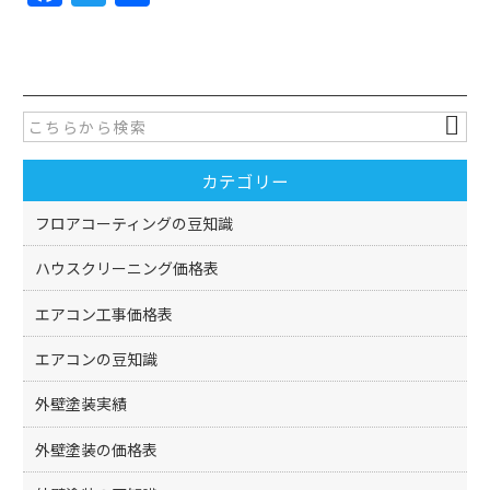
a
w
有
c
itt
e
er
b
o
カテゴリー
o
k
フロアコーティングの豆知識
ハウスクリーニング価格表
エアコン工事価格表
エアコンの豆知識
外壁塗装実績
外壁塗装の価格表