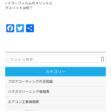
«
ミラーフィルムのメリットと
デメリットは何？
F
T
共
a
w
有
c
itt
e
er
b
o
カテゴリー
o
k
フロアコーティングの豆知識
ハウスクリーニング価格表
エアコン工事価格表