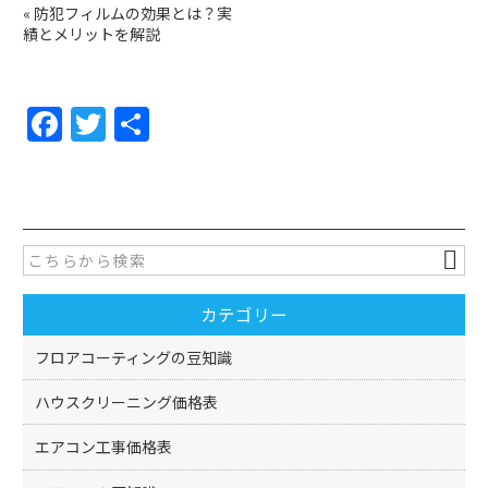
«
防犯フィルムの効果とは？実
績とメリットを解説
F
T
共
a
w
有
c
itt
e
er
b
o
カテゴリー
o
k
フロアコーティングの豆知識
ハウスクリーニング価格表
エアコン工事価格表