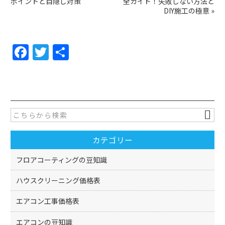
ポイントと目隠し対策
全ガイド！失敗しない方法と
DIY施工の極意
»
F
T
共
a
w
有
c
itt
e
er
b
o
カテゴリー
o
k
フロアコーティングの豆知識
ハウスクリーニング価格表
エアコン工事価格表
エアコンの豆知識