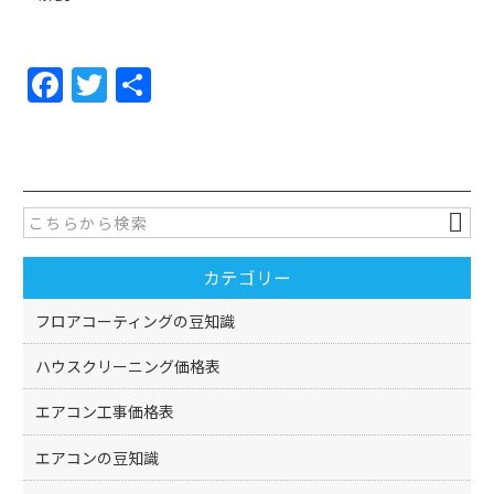
F
T
共
a
w
有
c
itt
e
er
b
o
カテゴリー
o
k
フロアコーティングの豆知識
ハウスクリーニング価格表
エアコン工事価格表
エアコンの豆知識