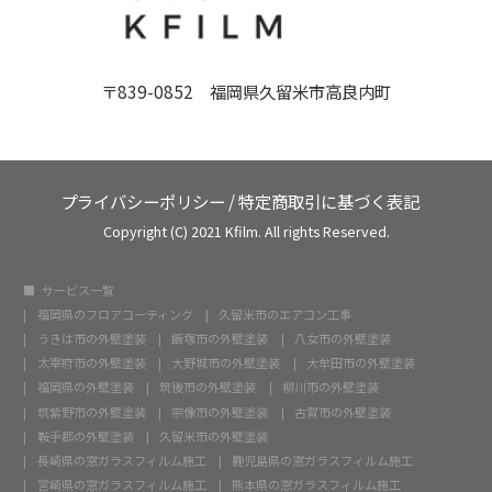
〒839-0852 福岡県久留米市高良内町
プライバシーポリシー
/
特定商取引に基づく表記
Copyright (C) 2021 Kfilm. All rights Reserved.
サービス一覧
福岡県のフロアコーティング
久留米市のエアコン工事
うきは市の外壁塗装
飯塚市の外壁塗装
八女市の外壁塗装
太宰府市の外壁塗装
大野城市の外壁塗装
大牟田市の外壁塗装
福岡県の外壁塗装
筑後市の外壁塗装
柳川市の外壁塗装
筑紫野市の外壁塗装
宗像市の外壁塗装
古賀市の外壁塗装
鞍手郡の外壁塗装
久留米市の外壁塗装
長崎県の窓ガラスフィルム施工
鹿児島県の窓ガラスフィルム施工
宮崎県の窓ガラスフィルム施工
熊本県の窓ガラスフィルム施工