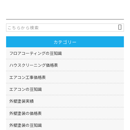
a
w
有
c
itt
e
er
b
o
カテゴリー
o
k
フロアコーティングの豆知識
ハウスクリーニング価格表
エアコン工事価格表
エアコンの豆知識
外壁塗装実績
外壁塗装の価格表
外壁塗装の豆知識