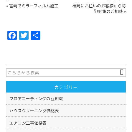
«
宮崎でミラーフィルム施工
福岡にお住いのお客様から防
犯対策のご相談
»
F
T
共
a
w
有
c
itt
e
er
b
o
カテゴリー
o
k
フロアコーティングの豆知識
ハウスクリーニング価格表
エアコン工事価格表