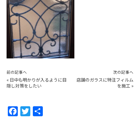
前の記事へ
次の記事へ
«
日中も明かりが入るように目
店舗のガラスに特注フィルム
隠し対策をしたい
を施工
»
F
T
共
a
w
有
c
itt