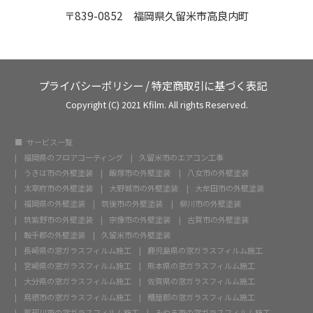
〒839-0852 福岡県久留米市高良内町
プライバシーポリシー
/
特定商取引に基づく表記
Copyright (C) 2021 Kfilm. All rights Reserved.
サービス一覧
福岡県のフロアコーティング
久留米市のエアコン工事
うきは市の外壁塗装
飯塚市の外壁塗装
八女市の外壁塗装
太宰府市の外壁塗装
大野城市の外壁塗装
大牟田市の外壁塗装
福岡県の外壁塗装
筑後市の外壁塗装
柳川市の外壁塗装
筑紫野市の外壁塗装
宗像市の外壁塗装
古賀市の外壁塗装
鞍手郡の外壁塗装
久留米市の外壁塗装
長崎県の窓ガラスフィルム施工
鹿児島県の窓ガラスフィルム施工
宮崎県の窓ガラスフィルム施工
熊本県の窓ガラスフィルム施工
大分県の窓ガラスフィルム施工
佐賀県の窓ガラスフィルム施工
鳥栖市の窓ガラスフィルム施工
糟屋郡の窓ガラスフィルム施工
那珂川市の窓ガラスフィルム施工
みやま市の窓ガラスフィルム施工