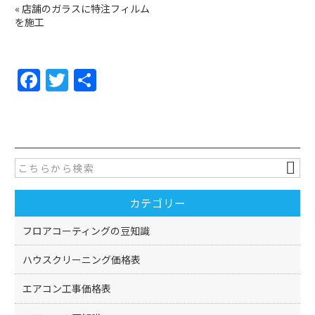
«
店舗のガラスに特注フィルム
を施工
F
T
共
a
w
有
c
itt
e
er
b
o
カテゴリー
o
k
フロアコーティングの豆知識
ハウスクリーニング価格表
エアコン工事価格表