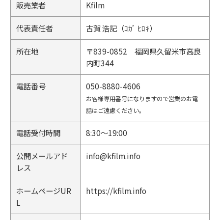
販売業者
Kfilm
代表責任者
古賀 浩記（ｺｶﾞ ﾋﾛｷ）
所在地
〒839-0852 福岡県久留米市高良
内町344
電話番号
050-8880-4606
お客様専用番号になりますので営業のお電
話はご遠慮ください。
電話受付時間
8:30～19:00
公開メールアド
info@kfilm.info
レス
ホームページUR
https://kfilm.info
L