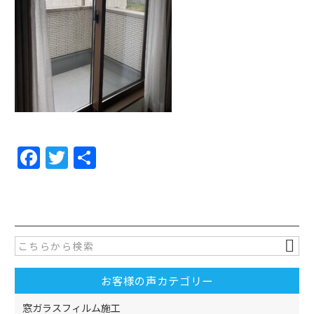
F
T
共
a
w
有
c
itt
e
er
b
o
お客様の声カテゴリー
o
窓ガラスフィルム施工