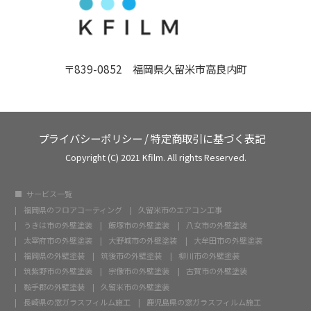
〒839-0852 福岡県久留米市高良内町
プライバシーポリシー
/
特定商取引に基づく表記
Copyright (C) 2021 Kfilm. All rights Reserved.
サービス一覧
福岡県のフロアコーティング
久留米市のエアコン工事
うきは市の外壁塗装
飯塚市の外壁塗装
八女市の外壁塗装
太宰府市の外壁塗装
大野城市の外壁塗装
大牟田市の外壁塗装
福岡県の外壁塗装
筑後市の外壁塗装
柳川市の外壁塗装
筑紫野市の外壁塗装
宗像市の外壁塗装
古賀市の外壁塗装
鞍手郡の外壁塗装
久留米市の外壁塗装
長崎県の窓ガラスフィルム施工
鹿児島県の窓ガラスフィルム施工