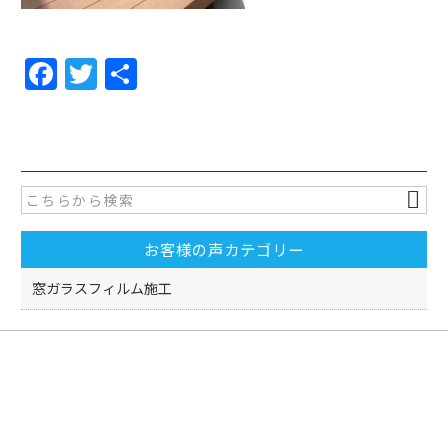
F
T
共
a
w
有
c
itt
e
er
b
o
お客様の声カテゴリー
o
k
窓ガラスフィルム施工