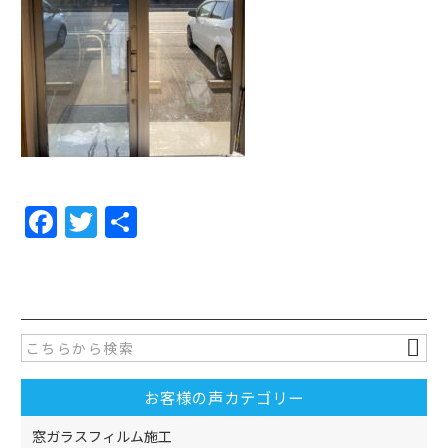
F
T
共
a
w
有
c
itt
e
er
b
o
お客様の声カテゴリー
o
k
窓ガラスフィルム施工