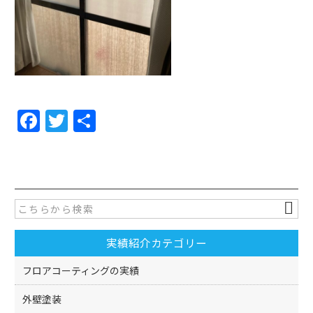
F
T
共
a
w
有
c
itt
e
er
b
o
実績紹介カテゴリー
o
k
フロアコーティングの実績
外壁塗装