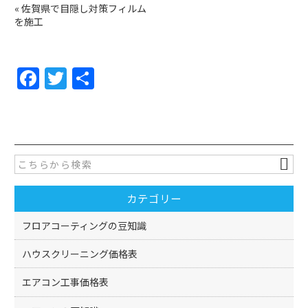
«
佐賀県で目隠し対策フィルム
を施工
F
T
共
a
w
有
c
itt
e
er
b
o
カテゴリー
o
k
フロアコーティングの豆知識
ハウスクリーニング価格表
エアコン工事価格表