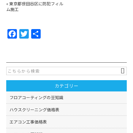
«
東京都世田谷区に防犯フィル
ム施工
F
T
共
a
w
有
c
itt
e
er
b
o
カテゴリー
o
k
フロアコーティングの豆知識
ハウスクリーニング価格表
エアコン工事価格表