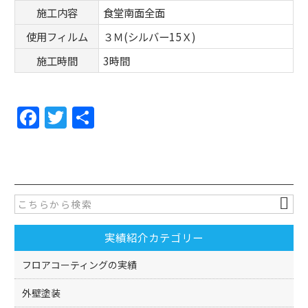
施工内容
食堂南面全面
使用フィルム
３Ｍ(シルバー15Ｘ)
施工時間
3時間
F
T
共
a
w
有
c
itt
e
er
b
o
実績紹介カテゴリー
o
k
フロアコーティングの実績
外壁塗装