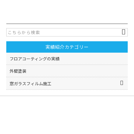
a
w
有
c
itt
e
er
b
o
実績紹介カテゴリー
o
k
フロアコーティングの実績
外壁塗装
窓ガラスフィルム施工