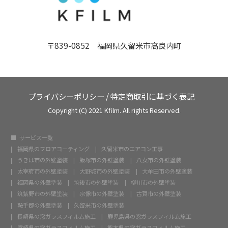
〒839-0852 福岡県久留米市高良内町
プライバシーポリシー
/
特定商取引に基づく表記
Copyright (C) 2021 Kfilm. All rights Reserved.
サービス一覧
福岡県のフロアコーティング
久留米市のエアコン工事
うきは市の外壁塗装
飯塚市の外壁塗装
八女市の外壁塗装
太宰府市の外壁塗装
大野城市の外壁塗装
大牟田市の外壁塗装
福岡県の外壁塗装
筑後市の外壁塗装
柳川市の外壁塗装
筑紫野市の外壁塗装
宗像市の外壁塗装
古賀市の外壁塗装
鞍手郡の外壁塗装
久留米市の外壁塗装
長崎県の窓ガラスフィルム施工
鹿児島県の窓ガラスフィルム施工
宮崎県の窓ガラスフィルム施工
熊本県の窓ガラスフィルム施工