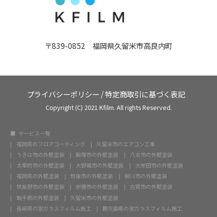
〒839-0852 福岡県久留米市高良内町
プライバシーポリシー
/
特定商取引に基づく表記
Copyright (C) 2021 Kfilm. All rights Reserved.
サービス一覧
福岡県のフロアコーティング
久留米市のエアコン工事
うきは市の外壁塗装
飯塚市の外壁塗装
八女市の外壁塗装
太宰府市の外壁塗装
大野城市の外壁塗装
大牟田市の外壁塗装
福岡県の外壁塗装
筑後市の外壁塗装
柳川市の外壁塗装
筑紫野市の外壁塗装
宗像市の外壁塗装
古賀市の外壁塗装
鞍手郡の外壁塗装
久留米市の外壁塗装
長崎県の窓ガラスフィルム施工
鹿児島県の窓ガラスフィルム施工