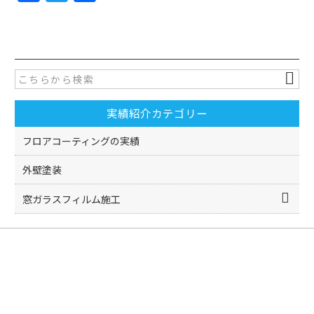
a
w
有
c
itt
e
er
b
o
実績紹介カテゴリー
o
k
フロアコーティングの実績
外壁塗装
窓ガラスフィルム施工