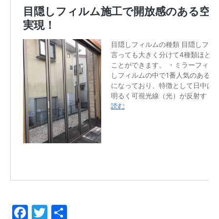
F
T
共